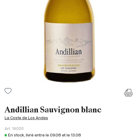
France
Italie
Espagne
Afrique du Sud
Allemagne
Argentine
Australie
Autriche
Brésil
Chili
États-Unis
Hongrie
Andillian Sauvignon blanc
Liban
La Coste de Los Andes
Nouvelle Zélande
Art.
19055
Portugal
En stock, livré entre le
09.08
et le
13.08