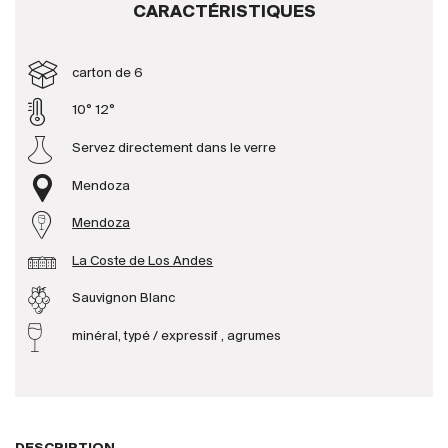
CARACTÉRISTIQUES
Producteurs
carton de 6
Aller à
10° 12°
Servez directement dans le verre
L'entreprise
{{Si
Actualités
Mendoza
E-Catalogue
Mendoza
Conditions générales
La Coste de Los Andes
Sauvignon Blanc
minéral, typé / expressif , agrumes