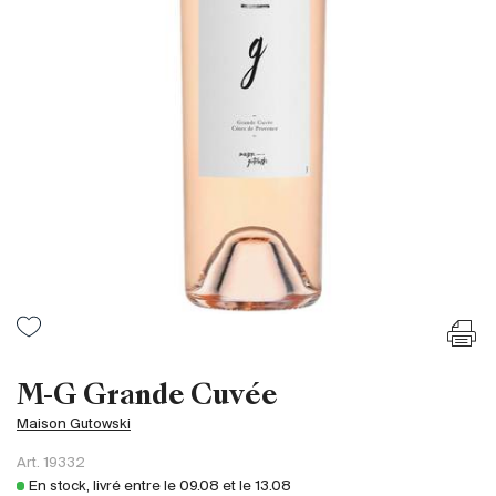
France
Italie
Espagne
Afrique du Sud
Allemagne
Argentine
Australie
Autriche
Brésil
Chili
États-Unis
Hongrie
M-G Grande Cuvée
Liban
Maison Gutowski
Nouvelle Zélande
Art.
19332
Portugal
En stock, livré entre le
09.08
et le
13.08