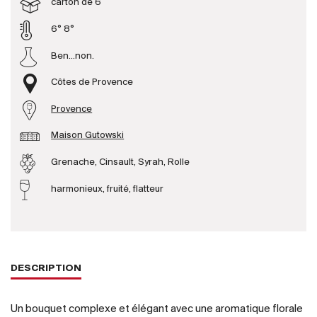
carton de 6
6° 8°
Producteurs
Ben...non.
Aller à
Côtes de Provence
L'entreprise
Provence
{{Si
Actualités
Maison Gutowski
E-Catalogue
Grenache, Cinsault, Syrah, Rolle
Conditions générales
harmonieux, fruité, flatteur
DESCRIPTION
Un bouquet complexe et élégant avec une aromatique florale