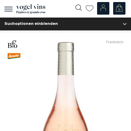
0
Navigation
zeigen
Suchoptionen einblenden
Fr
De
Unsere Weine
Frankreich
Champagner
Weissweine
Roséweine
Rotweine
Schaumweine
Spirituosen
Diverse
Unsere Weine nach Ländern
Schweiz