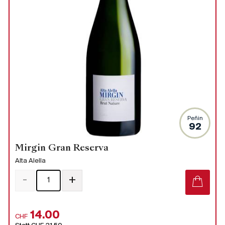
Peñin
92
Mirgin Gran Reserva
Alta Alella
-
+
14.00
CHF