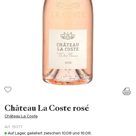
Frankreich
Italien
Spanien
Südafrika
Deutschand
Argentinien
Australien
Österreich
Brasilien
Chili
USA
Ungarn
Château La Coste rosé
Libanon
Château La Coste
Neuseeland
Art.
19371
Portugal
Auf Lager, geliefert zwischen
10.08
und
16.08
.