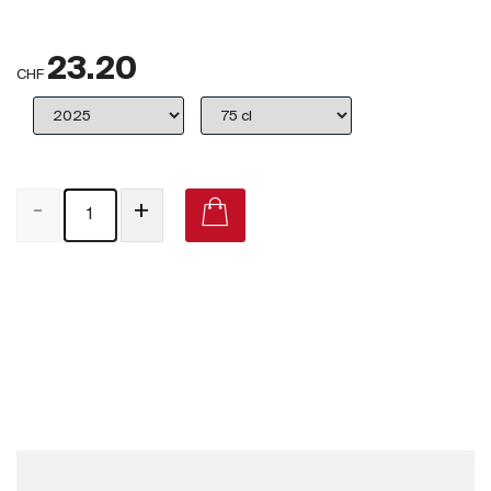
Großbritannien
23.20
Subskriptionsweine
CHF
2025
Promotionen
-
+
Degustationspakete
Checkout
Château La Coste Provence Rosé 2020 on Vivino
Bio-Weine
Demeter-Weine
Natur-Weine
Neuheiten