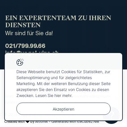
EIN EXPERTENTEAM ZU IHREN
DIENSTEN
Wir sind für Sie da!
021/799.99.66
info@vogel-vins.ch
Diese Webseite benutzt Cookies für Statistiken, zur
Seitenoptimierung und für zielgerichtetes
Marketing. Mit der weiteren Benutzung dieser Seite
akzeptieren Sie den Einsatz von Cookies zu diesen
Zwecken. Lesen Sie hier mehr.
News
Über uns
Allgemeine Geschäftbedingungen
Katalog anfragen
Presse
Akzeptieren
© 2026 Vogel Vins. Alle Rechte vorbehalten
Ihre
OK
Auswahl
Created with
by
Artionet
-
Generated with IceCube2.Net