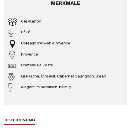
MERKMALE
Produzenten
6er-Karton
Wir über uns
6° 8°
Die Firma
{{Si
Coteaux d'Aix-en-Provence
News
Provence
E-Katalog
AGB
Château La Coste
Grenache, Cinsault, Cabernet Sauvignon, Syrah
elegant, mineralisch, blumig
BEZEICHNUNG