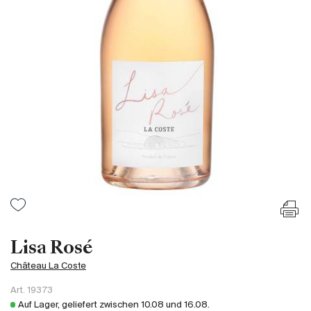
Frankreich
Italien
Spanien
Südafrika
Deutschand
Argentinien
Australien
Österreich
Brasilien
Chili
USA
Ungarn
Lisa Rosé
Libanon
Château La Coste
Neuseeland
Art.
19373
Portugal
Auf Lager, geliefert zwischen
10.08
und
16.08
.