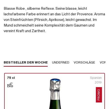
Blasse Robe , silberne Reflexe. Seine blasse, leicht
lachsfarbene Farbe erinnert an das Licht der Provence. Aroma
von Steinfrüchten (Pfirsich, Aprikose), leicht gewachst. Im
Mund schmeichelt seine Komplexität dem Gaumen und
vereint Kraft und Zartheit.
BESTSELLER DER WOCHE
UNDEFINED
VORSCHLÄGE
VOM 
75 cl
Spanien
2019
PROMO