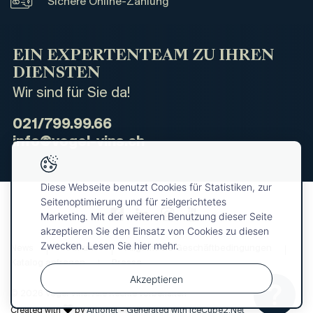
Sichere Online-Zahlung
EIN EXPERTENTEAM ZU IHREN
DIENSTEN
Wir sind für Sie da!
021/799.99.66
info@vogel-vins.ch
Diese Webseite benutzt Cookies für Statistiken, zur
Seitenoptimierung und für zielgerichtetes
Marketing. Mit der weiteren Benutzung dieser Seite
akzeptieren Sie den Einsatz von Cookies zu diesen
Zwecken. Lesen Sie hier mehr.
News
Über uns
Allgemeine Geschäftbedingungen
Katalog anfragen
Presse
Akzeptieren
© 2026 Vogel Vins. Alle Rechte vorbehalten
Ihre
OK
Auswahl
Created with
by
Artionet
-
Generated with IceCube2.Net