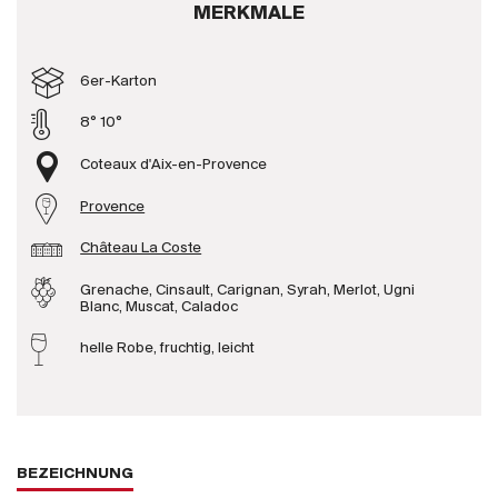
MERKMALE
Produzenten
6er-Karton
Wir über uns
8° 10°
Die Firma
{{Si
Coteaux d'Aix-en-Provence
News
Provence
E-Katalog
AGB
Château La Coste
Grenache, Cinsault, Carignan, Syrah, Merlot, Ugni
Blanc, Muscat, Caladoc
helle Robe, fruchtig, leicht
BEZEICHNUNG