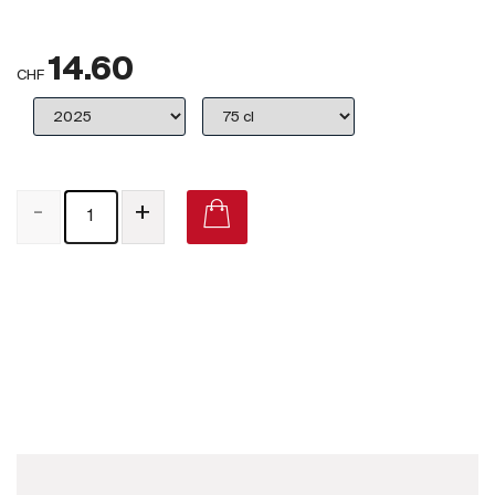
Großbritannien
14.60
Subskriptionsweine
CHF
2025
Promotionen
-
+
Degustationspakete
Checkout
Château La Coste Rosé d’une Nuit 2020 on Vivino
Bio-Weine
Demeter-Weine
Natur-Weine
Neuheiten