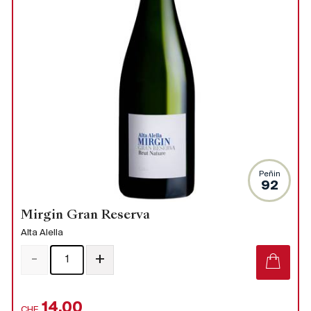
Peñin
92
Mirgin Gran Reserva
Alta Alella
-
+
14.00
CHF