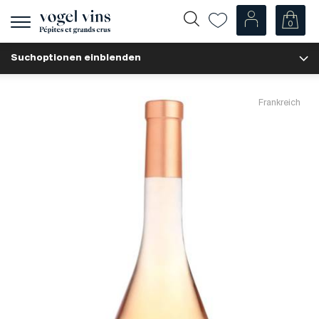
0
Navigation
zeigen
Suchoptionen einblenden
Fr
De
Unsere Weine
Frankreich
Champagner
Weissweine
Roséweine
Rotweine
Schaumweine
Spirituosen
Diverse
Unsere Weine nach Ländern
Schweiz