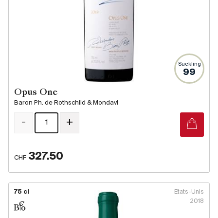
Suckling
99
Opus One
Baron Ph. de Rothschild & Mondavi
-
+
327.50
CHF
75 cl
Etats-Unis
2018