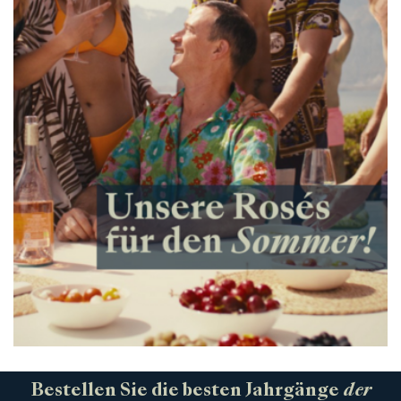
Produzenten
Wir über uns
Die Firma
{{Si
News
E-Katalog
AGB
Bestellen Sie die besten Jahrgänge
der