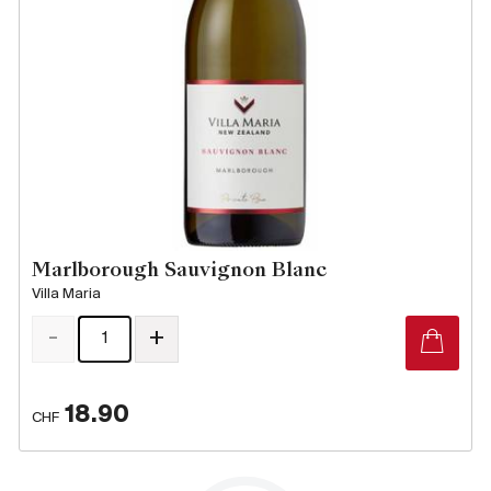
Frankreich
Italien
Spanien
Südafrika
Deutschand
Argentinien
Australien
Österreich
Marlborough Sauvignon Blanc
Brasilien
Villa Maria
Chili
-
+
USA
Ungarn
Libanon
18.90
CHF
Neuseeland
Portugal