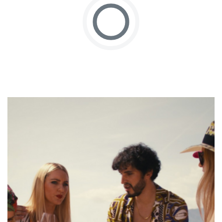
Großbritannien
Subskriptionsweine
2025
Promotionen
Degustationspakete
Checkout
Bio-Weine
Demeter-Weine
Natur-Weine
Neuheiten