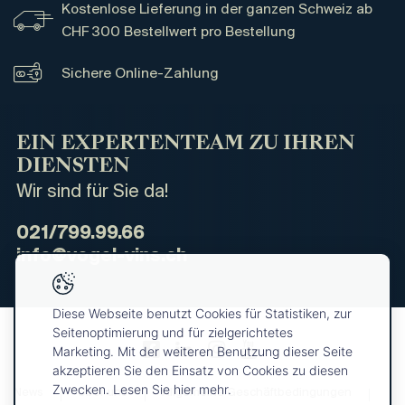
Kostenlose Lieferung in der ganzen Schweiz ab
CHF 300 Bestellwert pro Bestellung
Sichere Online-Zahlung
EIN EXPERTENTEAM ZU IHREN
DIENSTEN
Wir sind für Sie da!
021/799.99.66
info@vogel-vins.ch
Diese Webseite benutzt Cookies für Statistiken, zur
Seitenoptimierung und für zielgerichtetes
Marketing. Mit der weiteren Benutzung dieser Seite
akzeptieren Sie den Einsatz von Cookies zu diesen
Zwecken. Lesen Sie hier mehr.
News
Über uns
Allgemeine Geschäftbedingungen